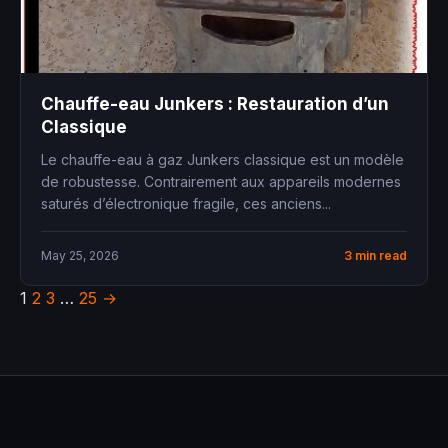
Chauffe-eau Junkers : Restauration d’un
Classique
Le chauffe-eau à gaz Junkers classique est un modèle
de robustesse. Contrairement aux appareils modernes
saturés d’électronique fragile, ces anciens...
May 25, 2026
3 min read
1
2
3
…
25
→
Posts
pagination